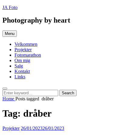
Skip
JA Foto
to
content
Photography by heart
Menu
Velkommen
Projekter
Fotomarathon
Om mig
Salg
Kontakt
Links
Search
Search
Search
for:
Home
Posts tagged
dråber
Tag:
dråber
Categories:
Posted
Projekter
26/01/2023
26/01/2023
on