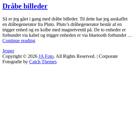
Dråbe billeder
Så er jeg gået i gang med dråbe billeder. Til dette har jeg anskaffet
en dråbegenerator fra Pluto. Pluto’s dråbegenerator består af en
trigger enhed og en kolbe med magnetventil på. De to enheder er
forbundet via kabel og trigger enheden er via bluetooth forbundet …
Dråbe
Continue reading
billeder
by
Jesper
Copyright © 2026
JA Foto
. All Rights Reserved. | Corporate
Fotografie by
Catch Themes
Scroll
Up